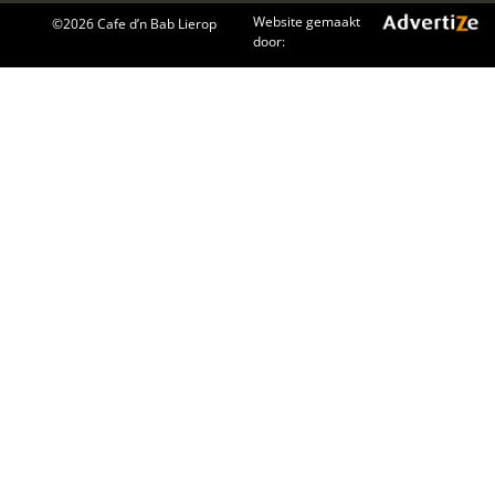
Website gemaakt
©
2026 Cafe d’n Bab Lierop
door: