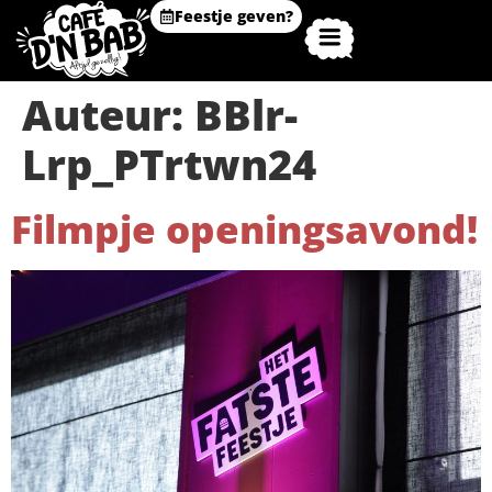
Feestje geven?
Auteur:
BBlr-
Lrp_PTrtwn24
Filmpje openingsavond!