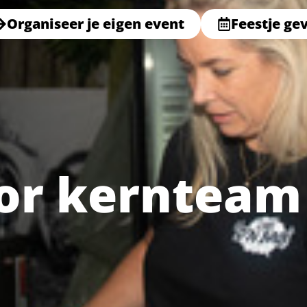
Organiseer je eigen event
Feestje ge
or kernteam