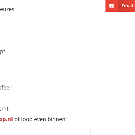
Email
keuzes
opt
sfeer
eemt
op.nl
of loop even binnen!