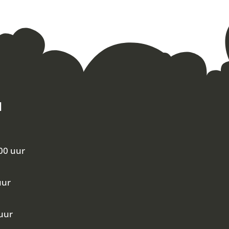
N
00 uur
uur
uur