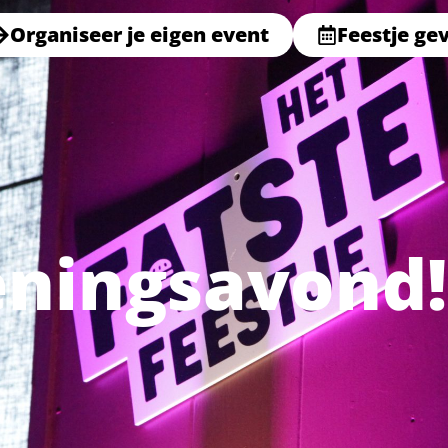
Organiseer je eigen event
Feestje ge
eningsavond!