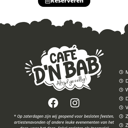
Reserveren
D
W
V
Z
* Op zaterdagen zijn wij geopend voor besloten feesten,
artiestenavonden of andere leuke evenementen van het
Z