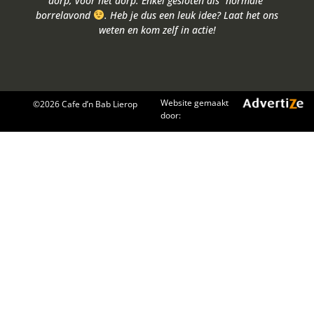
dorp, voor het dorp. Enkel gesloten als “normale”
borrelavond
. Heb je dus een leuk idee? Laat het ons
weten en kom zelf in actie!
Website gemaakt
©
2026 Cafe d’n Bab Lierop
door: